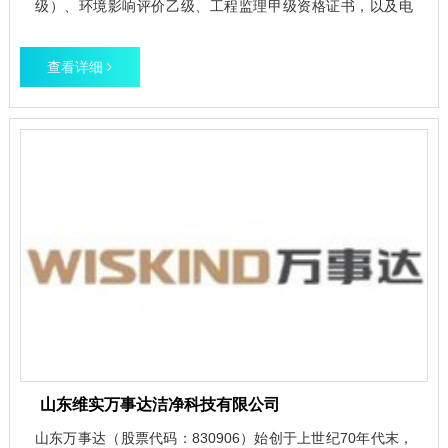
级）、环境影响评价乙级、工程监理甲级资格证书，以及电
力、电子通讯、广电、化工、石化、医药、农林、商物粮、市
政公用工程、城市规划，劳动安全评价、压力容器、压力管道
查看详细
工程设计资格证书，以及对外经济技术合作、出口企业资格证
书和工程招标代理、工程总承包等资质。
山东维实万事达洁净科技有限公司
山东万事达（股票代码：830906）始创于上世纪70年代末，