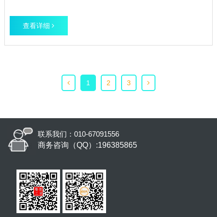
量和更加安全的食品。 我们的专家与市场领先的食品加工制
造商在烘焙食品，乳制品，饮料，快餐，水果和蔬菜，海鲜，
查看详细
禽类，肉类，速冻食品以及即食食品方面都有紧密的合
作。 在亚洲，我们已在食品领域服务了几十年，并在东南亚
的食品加工行业始终处
1
2
3
联系我们：010-67091556
商务咨询（QQ）:196385865