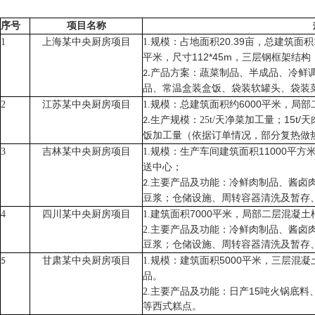
序号
项目名称
规模
20.39
亩，总建筑面积
1
上海某中央厨房
1.
占地面积
项目
：
平米，尺寸
112*45m
，三层钢框架结构
产品方案：蔬菜制品、半成品、冷鲜
2.
品、常温盒装盒饭、袋装软罐头、袋装
规模
6000
平米
2
江苏
1.
约
某中央厨房项目
：总建筑面积
，局部
天净菜加工量；
15t/
天
生产规模
25t/
2.
：
饭加工量（依据订单情况，部分复热做
规模
11000
平方
3
吉林某
1.
生产车间建筑面积
中央厨房项目
：
送中心；
主要产品及功能：冷鲜肉制品、酱卤
.
2
豆浆；仓储设施、周转容器清洗及暂存
建筑面积
7000
平米，局部二层混凝土
4
四川
1.
某中央厨房项目
主要产品及功能：冷鲜肉制品、酱卤
2.
豆浆；仓储设施、周转容器清洗及暂存
规模：建筑面积
5000
平米，三层混凝
甘肃
1.
5
某中央厨房项目
品。
主要产品及功能：日产
15
吨火锅底料
2.
等西式糕点。