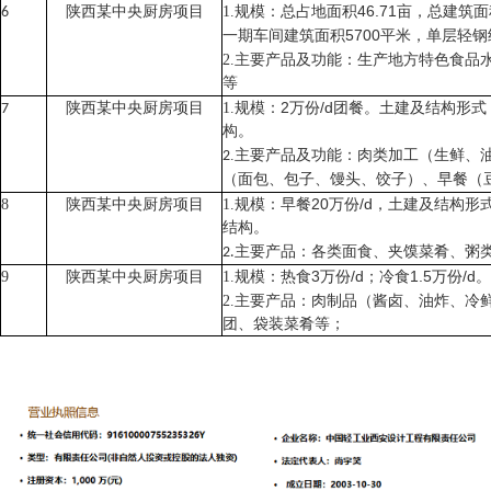
规模
46.71
亩，总建筑面
陕西
1.
总占地面积
6
某中央厨房项目
：
一期车间建筑面积
5700
平米，单层轻钢
主要产品及功能：生产地方特色食品
2.
等
规模：
2
万份
/d
团餐。土建及结构形式
陕西某
1.
7
中央厨房项目
构。
主要产品及功能：肉类加工（生鲜、
.
2
（面包、包子、馒头、饺子）、早餐（
规模：早餐
20
万份
/d
，土建及结构形
8
陕西某
1.
中央厨房项目
结构。
主要产品：各类面食、夹馍菜肴、粥
2.
规模：热食
3
万份
/d
；冷食
1.5
万份
/d
。
9
陕西某
1.
中央厨房项目
主要产品：肉制品（酱卤、油炸、冷
2.
团、袋装菜肴等；