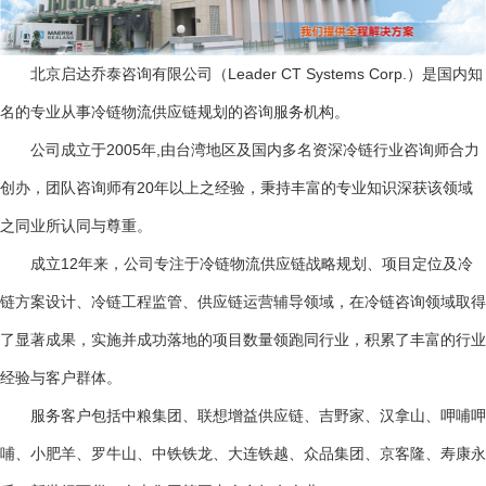
北京启达乔泰咨询有限公司（
Leader CT Systems Corp.
）是国内知
名的专业从事冷链物流供应链规划的咨询服务机构。
公司成立于
2005
年
,
由台湾地区及国内多名资深冷链行业咨询师合力
创办，团队咨询师有
20
年以上之经验，秉持丰富的专业知识深获该领域
之同业所认同与尊重。
成立
12
年来，公司专注于冷链物流供应链战略规划、项目定位及冷
链方案设计、冷链工程监管、供应链运营辅导领域，在冷链咨询领域取得
了显著成果，实施并成功落地的项目数量领跑同行业，积累了丰富的行业
经验与客户群体。
服务客户包括中粮集团、联想增益供应链、吉野家、汉拿山、呷哺呷
哺、小肥羊、罗牛山、中铁铁龙、大连铁越、众品集团、京客隆、寿康永