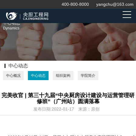
400-800-8000
yangchu@163.com
中心动态
Dynamics
中心动态
中心概况
中心动态
组织架构
学院简介
完美收官 | 第三十九届“中央厨房设计建设与运营管理研
修班”（广州站）圆满落幕
发布日期:2022-01-17
来源：原创