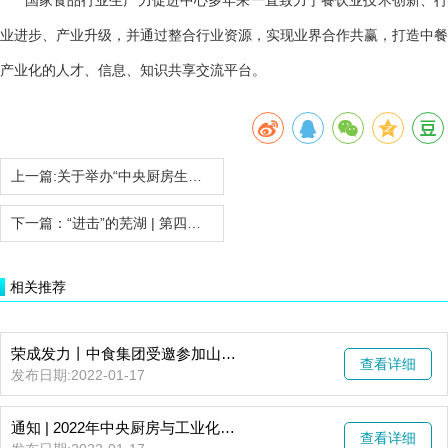
业进步、产业升级，并通过整合行业资源，实现业界合作共赢，打造中餐
产业化的人才、信息、知识共享交流平台。
上一篇:
关于举办“中央厨房生产管理研讨会——中央厨房设计建设与运营管理研修班”的通知
下一篇：
“进击”的芜湖 | 第四十届“中央厨房团餐产业发展研讨会——中央厨房设计建设与运营…
相关推荐
荣成发力丨中食集团受邀参加山东省荣成市海洋预制菜产业发展大会
查看详细
发布日期:2022-01-17
通知 | 2022年中央厨房与工业化餐饮食品行业标准意向征集
查看详细