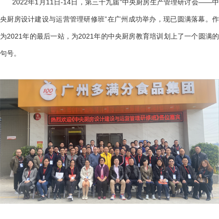
2022年1月11日-14日，第三十九届“中央厨房生产管理研讨会——中
央厨房设计建设与运营管理研修班”在广州成功举办，现已圆满落幕。作
为2021年的最后一站，为2021年的中央厨房教育培训划上了一个圆满的
句号。