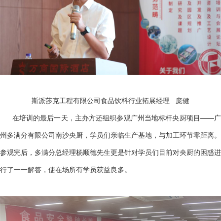
斯派莎克工程有限公司食品饮料行业拓展经理
庞健
在培训的最后一天，主办方还组织参观广州当地标杆央厨项目——广
州多满分有限公司南沙央厨，学员们亲临生产基地，与加工环节零距离。
参观完后，多满分总经理杨顺德先生更是针对学员们目前对央厨的困惑进
行了一一解答，使在场所有学员获益良多。