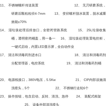
11、
不锈钢螺杆传送装置
12、
无刃研磨系统
研磨后颗粒粒径
4-7mm
13、
变径螺杆脱水装置，脱水减
效能≥70%
14、
湿垃圾处理后排放口，全密闭管路系统
15、
25L垃圾收
桶，透明密闭桶盖，用一备一
16、
湿垃圾处理装置电控柜
一键式启动，内置
LED显示屏，全自动作业
17、
清洁和消毒药剂进水口
18、
清洁和消毒药
分配管理器，电控系统
19、
清洁和消毒药剂
20、
电源线接口，
380V电压，5.5Kw
21、
CIP内部设施
洗喷头，5个
22、
不锈钢行走轮
6个
23、
操作按钮，包含启动、反转、清洗、急停
24、
装配式框
25、
设备外部清洗喷头