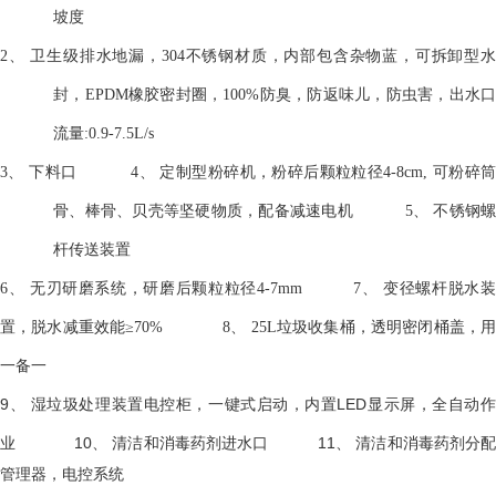
坡度
2、 卫生级排水地漏，304不锈钢材质，内部包含杂物蓝，可拆卸型水
封，EPDM橡胶密封圈，100%防臭，防返味儿，防虫害，出水口
流量:0.9-7.5L/s
3、 下料口 4、 定制型粉碎机，粉碎后颗粒粒径4-8cm, 可粉碎筒
骨、棒骨、贝壳等坚硬物质，配备减速电机 5、 不锈钢螺
杆传送装置
6、 无刃研磨系统，研磨后颗粒粒径4-7mm 7、 变径螺杆脱水装
置，脱水减重效能≥70% 8、 25L垃圾收集桶，透明密闭桶盖，用
一备一
9、
湿垃圾处理装置电控柜，一键式启动，内置
LED显示屏，全自动
业
10、
清洁和消毒药剂进水口
11、
清洁和消毒药剂分
管理器，电控系统