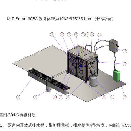
M.F Smart 30BA
设备体积为
1062*995*651mm
（长
*
高
*
宽）
整体
304不锈钢材质
1、
厨房内开放式排水槽，带格栅盖板，排水槽为
V型坡底，内部自带5%