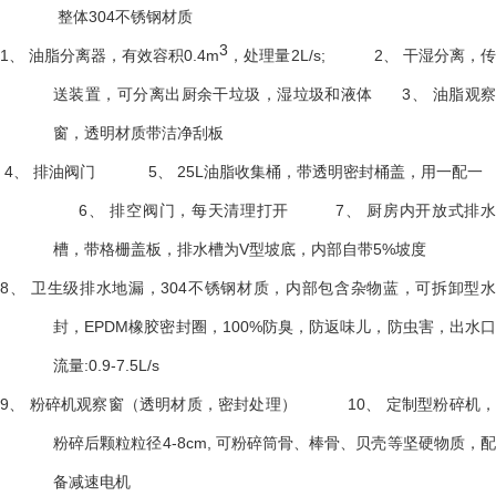
整体
304不锈钢材质
3
1、
油脂分离器，有效容积
0.4m
，处理量
2L/s;
2、
干湿分离，
送装置，可分离出厨余干垃圾，湿垃圾和液体
3、
油脂观察
窗，透明材质带洁净刮板
4、
排油阀门
5、
25L油脂收集桶，带透明密封桶盖，用一配一
6、
排空阀门，每天清理打开
7、
厨房内开放式排
槽，带格栅盖板，排水槽为
V型坡底，内部自带5%坡度
8、
卫生级排水地漏，
304不锈钢材质，内部包含杂物蓝，可拆卸型
封，EPDM橡胶密封圈，100%防臭，防返味儿，防虫害，出水口
流量:0.9-7.5L/s
9、
粉碎机观察窗（透明材质，密封处理）
10、
定制型粉碎机
粉碎后颗粒粒径
4-8cm, 可粉碎筒骨、棒骨、贝壳等坚硬物质，
备减速电机